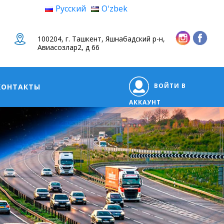
Русский
Oʻzbek
100204, г. Ташкент, Яшнабадский р-н,
Авиасозлар2, д 66
ВОЙТИ В
КОНТАКТЫ
АККАУНТ